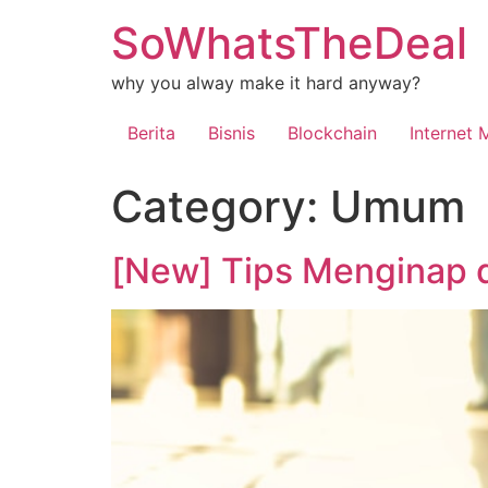
Skip
SoWhatsTheDeal
to
content
why you alway make it hard anyway?
Berita
Bisnis
Blockchain
Internet 
Category:
Umum
[New] Tips Menginap di