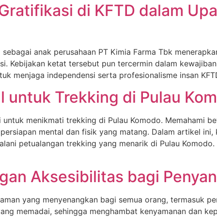
 Gratifikasi di KFTD dalam Up
D) sebagai anak perusahaan PT Kimia Farma Tbk menerapka
i. Kebijakan ketat tersebut pun tercermin dalam kewajiba
 untuk menjaga independensi serta profesionalisme insan K
al untuk Trekking di Pulau Ko
i untuk menikmati trekking di Pulau Komodo. Memahami be
rsiapan mental dan fisik yang matang. Dalam artikel ini,
njalani petualangan trekking yang menarik di Pulau Komod
an Aksesibilitas bagi Penyan
alaman yang menyenangkan bagi semua orang, termasuk pen
 yang memadai, sehingga menghambat kenyamanan dan kepe