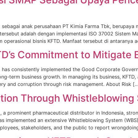
TD) sebagai anak perusahaan PT Kimia Farma Tbk, berupay
 tersebut adalah dengan implementasi ISO 37002 Sistem 
erasional bisnis KFTD. Manfaat tersebut di antaranya adal
’s Commitment to Mitigate B
) has consistently implemented the Good Corporate Govern
ng-term business growth. In managing its business, KFTD, 
ery and corruption through risk management. About Risk [
ation Through Whistleblowing
 a prominent pharmaceutical distributor in Indonesia, stro
s implemented an extensive Whistleblowing System (WBS) t
loyees, stakeholders, and the public to report wrongdoing