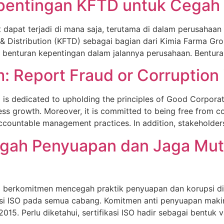
entingan KFTD untuk Cegah 
st dapat terjadi di mana saja, terutama di dalam perusaha
& Distribution (KFTD) sebagai bagian dari Kimia Farma Gr
 benturan kepentingan dalam jalannya perusahaan. Bentura
: Report Fraud or Corruption
) is dedicated to upholding the principles of Good Corpo
ess growth. Moreover, it is committed to being free from co
accountable management practices. In addition, stakeholde
gah Penyuapan dan Jaga Mut
D) berkomitmen mencegah praktik penyuapan dan korupsi di
asi ISO pada semua cabang. Komitmen anti penyuapan mak
:2015. Perlu diketahui, sertifikasi ISO hadir sebagai bentuk v